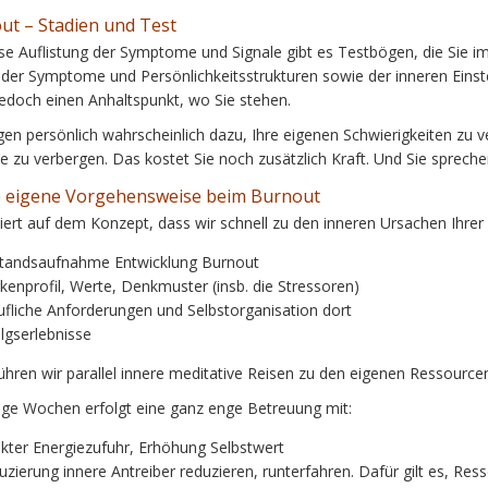
ut – Stadien und Test
ese Auflistung der Symptome und Signale gibt es Testbögen, die Sie i
t der Symptome und Persönlichkeitsstrukturen sowie der inneren Einste
jedoch einen Anhaltspunkt, wo Sie stehen.
gen persönlich wahrscheinlich dazu, Ihre eigenen Schwierigkeiten zu 
 zu verbergen. Das kostet Sie noch zusätzlich Kraft. Und Sie spreche
 eigene Vorgehensweise beim Burnout
siert auf dem Konzept, dass wir schnell zu den inneren Ursachen Ihre
tandsaufnahme Entwicklung Burnout
kenprofil, Werte, Denkmuster (insb. die Stressoren)
ufliche Anforderungen und Selbstorganisation dort
lgserlebnisse
ühren wir parallel innere meditative Reisen zu den eigenen Ressourc
nige Wochen erfolgt eine ganz enge Betreuung mit:
ekter Energiezufuhr, Erhöhung Selbstwert
zierung innere Antreiber reduzieren, runterfahren. Dafür gilt es, Ress