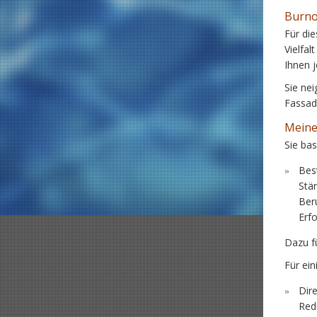
Burno
Für di
Vielfal
Ihnen 
Sie nei
Fassade
Meine
Sie ba
Bes
Stär
Ber
Erfo
Dazu f
Für ei
Dir
Redu