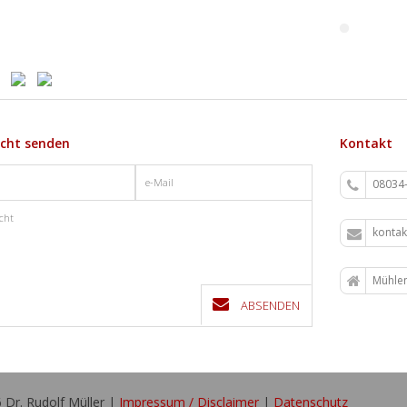
icht senden
Kontakt
08034
kontak
Mühlen
ABSENDEN
 Dr. Rudolf Müller |
Impressum / Disclaimer
|
Datenschutz