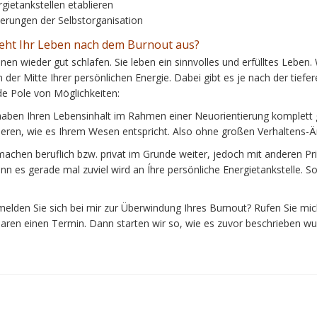
gietankstellen etablieren
erungen der Selbstorganisation
ieht Ihr Leben nach dem Burnout aus?
nen wieder gut schlafen. Sie leben ein sinnvolles und erfülltes Leben.
n der Mitte Ihrer persönlichen Energie. Dabei gibt es je nach der tiefe
de Pole von Möglichkeiten:
 haben Ihren Lebensinhalt im Rahmen einer Neuorientierung komplett 
ieren, wie es Ihrem Wesen entspricht. Also ohne großen Verhaltens-
 machen beruflich bzw. privat im Grunde weiter, jedoch mit anderen P
n es gerade mal zuviel wird an Íhre persönliche Energietankstelle. So
elden Sie sich bei mir zur Überwindung Ihres Burnout? Rufen Sie mi
baren einen Termin. Dann starten wir so, wie es zuvor beschrieben wu