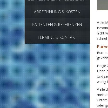
ABRECHNUNG & KOSTEN
Viele M
PATIENTEN & REFERENZEN
Besonde
nicht w
TERMINE & KONTAKT
schnel
Burno
Burnou
gekenn
Einige
Einbruc
Und se
wenig E
Viellei
meiner
Untern
oder g