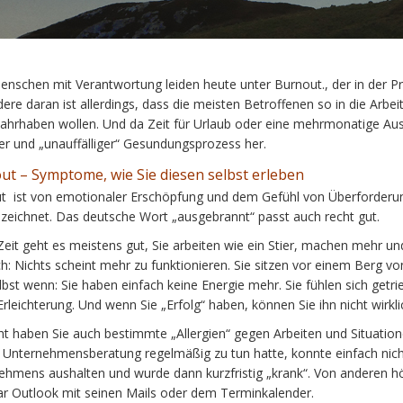
enschen mit Verantwortung leiden heute unter Burnout., der in der Prax
re daran ist allerdings, dass die meisten Betroffenen so in die Arbeit
ahrhaben wollen. Und da Zeit für Urlaub oder eine mehrmonatige Ausze
ler und „unauffälliger“ Gesundungsprozess her.
ut – Symptome, wie Sie diesen selbst erleben
t ist von emotionaler Erschöpfung und dem Gefühl von Überforderung
zeichnet. Das deutsche Wort „ausgebrannt“ passt auch recht gut.
 Zeit geht es meistens gut, Sie arbeiten wie ein Stier, machen mehr
h: Nichts scheint mehr zu funktionieren. Sie sitzen vor einem Berg vo
lbst wenn: Sie haben einfach keine Energie mehr. Sie fühlen sich get
rleichterung. Und wenn Sie „Erfolg“ haben, können Sie ihn nicht wirkli
cht haben Sie auch bestimmte „Allergien“ gegen Arbeiten und Situation
 Unternehmensberatung regelmäßig zu tun hatte, konnte einfach ni
ehmens aushalten und wurde dann kurzfristig „krank“. Von anderen
ar Outlook mit seinen Mails oder dem Terminkalender.