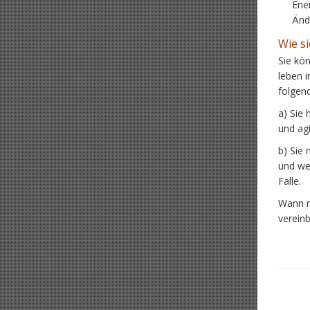
Ener
Änd
Wie s
Sie kön
leben i
folgen
a) Sie
und ag
b) Sie
und wen
Falle.
Wann m
verein